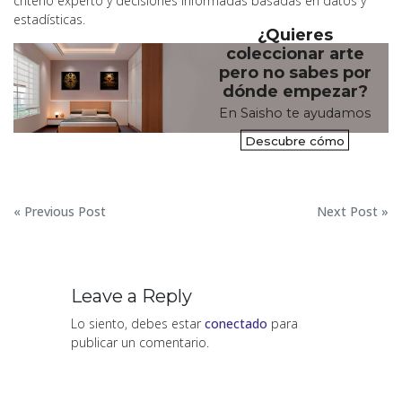
criterio experto y decisiones informadas basadas en datos y
estadísticas.
¿Quieres
coleccionar arte
pero no sabes por
dónde empezar?
En Saisho te ayudamos
Descubre cómo
Navegación
« Previous Post
Next Post »
de
entradas
Leave a Reply
Lo siento, debes estar
conectado
para
publicar un comentario.