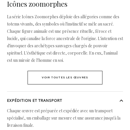
Icônes zoomorphes
La série Icônes Zoomorphes déploie des allégories comme des
totems vivants, des symboles où l'instinctif se mêle au sacré.
Chaque figure animale est une présence rituelle, féroce et
lucide, qui canalise la force ancestrale de l'origine. L'intention est
d'invoquer des archétypes sauvages chargés de pouvoir
spirituel. L'ésthétique est directe, corporelle. En eux, l'animal
est un miroir de l'homme en soi.
VOIR TOUTES LES ŒUVRES
EXPÉDITION ET TRANSPORT
Chaque œuvre est préparée et expédiée avec un transport
spécialisé, un emballage sur mesure et une assurance jusqu'à la
livraison finale.