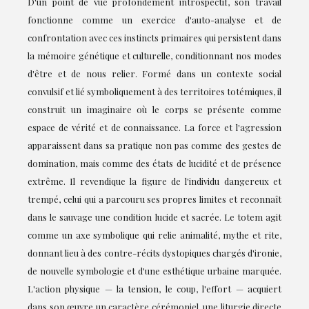
D'un point de vue profondément introspectif, son travail
fonctionne comme un exercice d'auto-analyse et de
confrontation avec ces instincts primaires qui persistent dans
la mémoire génétique et culturelle, conditionnant nos modes
d'être et de nous relier. Formé dans un contexte social
convulsif et lié symboliquement à des territoires totémiques, il
construit un imaginaire où le corps se présente comme
espace de vérité et de connaissance. La force et l'agression
apparaissent dans sa pratique non pas comme des gestes de
domination, mais comme des états de lucidité et de présence
extrême. Il revendique la figure de l'individu dangereux et
trempé, celui qui a parcouru ses propres limites et reconnaît
dans le sauvage une condition lucide et sacrée. Le totem agit
comme un axe symbolique qui relie animalité, mythe et rite,
donnant lieu à des contre-récits dystopiques chargés d'ironie,
de nouvelle symbologie et d'une esthétique urbaine marquée.
L'action physique — la tension, le coup, l'effort — acquiert
dans son œuvre un caractère cérémoniel, une liturgie directe