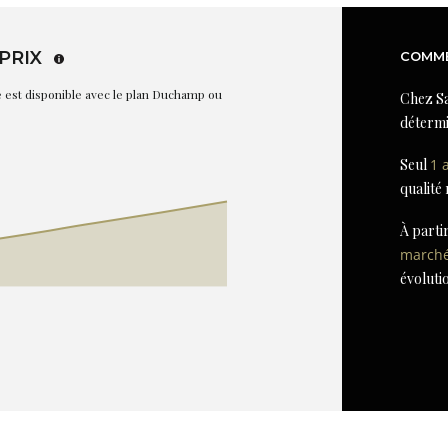
PRIX
COMME
re est disponible avec le plan Duchamp ou
Chez Sa
détermi
Seul
1 
qualité
À parti
march
évoluti