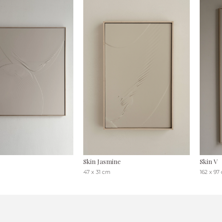
Skin Jasmine
Skin V
47 x 31 cm
162 x 97