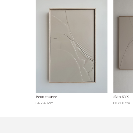
Peau marée
Skin XXX
64 x 40 cm
80 x 80 cm