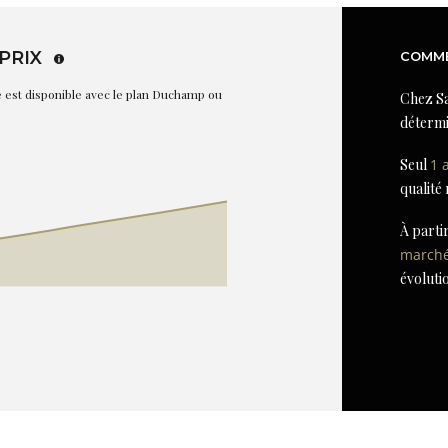
PRIX
COMME
re est disponible avec le plan Duchamp ou
Chez Sa
détermi
Seul
1 
qualité
À parti
march
évoluti