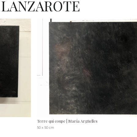
 LANZAROTE
Terre qui coupe | María Argüelles
50 x 50 cm