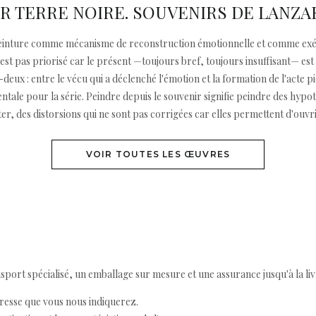
R TERRE NOIRE. SOUVENIRS DE LANZ
 peinture comme mécanisme de reconstruction émotionnelle et comme exé
 n'est pas priorisé car le présent —toujours bref, toujours insuffisant— e
eux : entre le vécu qui a déclenché l'émotion et la formation de l'acte pi
ale pour la série. Peindre depuis le souvenir signifie peindre des hypoth
er, des distorsions qui ne sont pas corrigées car elles permettent d'ouvrir
VOIR TOUTES LES ŒUVRES
ort spécialisé, un emballage sur mesure et une assurance jusqu'à la livr
resse que vous nous indiquerez.