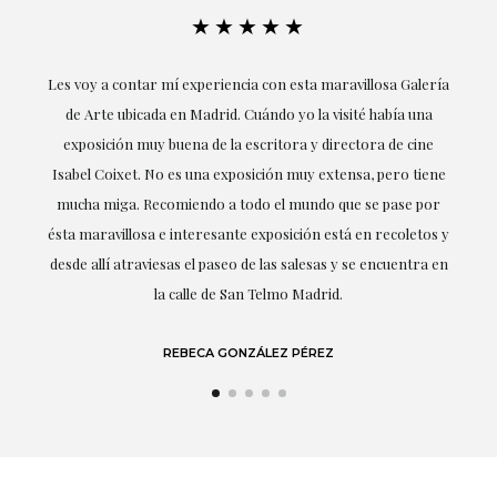
★★★★★
ría
Excepcional. María me ha acompañado en todo momento en
la obtención de la obra y desde el inicio ha sabido entender
mis gustos y necesidades, la cercanía, la empatía y la
ne
profesionalidad han estado presentes en cada momento,
r
destacando (por supuesto) el amor y conocimiento sobre lo
s y
que habla: el arte.
 en
LAURA GUTIÉRREZ