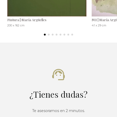
Pintura | María Argüelles
NII | María Argü
200 x 162 cm
41 x 29 cm
¿Tienes dudas?
Te asesoramos en 2 minutos.