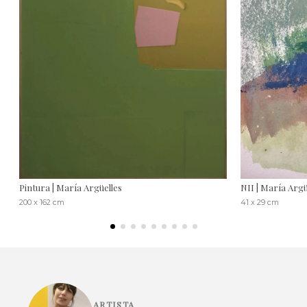
Pintura | María Argüelles
NII | María Argü
200 x 162 cm
41 x 29 cm
ARTISTA