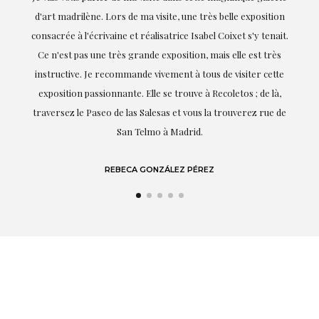
xposition
réalisation de ce travail et, dès le début, elle a compris mes
'y tenait.
goûts et mes besoins ; sa proximité, son empathie et son
est très
professionnalisme ont été présents à chaque instant,
ter cette
soulignant (bien sûr) son amour et sa connaissance de ce
; de là,
dont elle parle : l'art.
ez rue de
LAURA GUTIÉRREZ