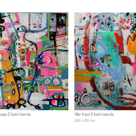
sage | Xavi García
The Face | Xavi García
200 x 200 cm