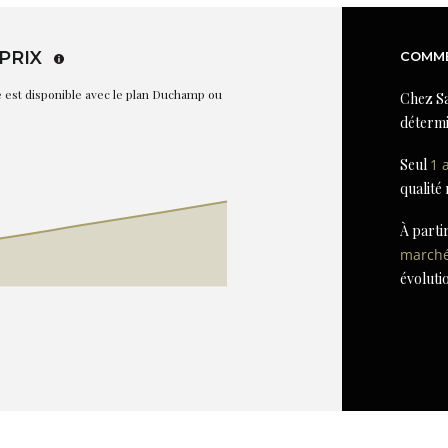
PRIX
COMME
re est disponible avec le plan Duchamp ou
Chez Sa
détermi
Seul
1 
qualité
À parti
march
évoluti