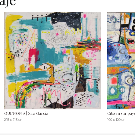
OUI/NON A | Xavi García
Citizen sur pay
215 x 215 cm
100 x 100 cm