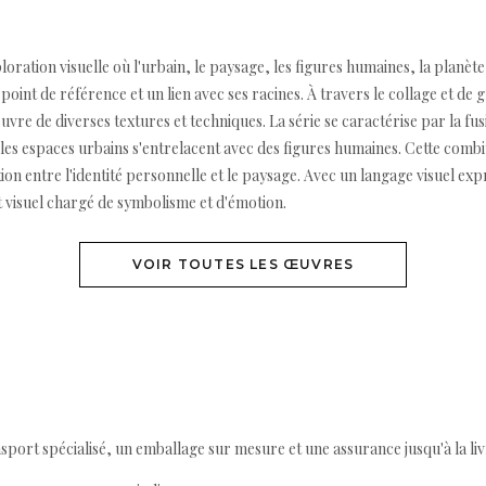
oration visuelle où l'urbain, le paysage, les figures humaines, la planète
int de référence et un lien avec ses racines. À travers le collage et de g
re de diverses textures et techniques. La série se caractérise par la fu
 les espaces urbains s'entrelacent avec des figures humaines. Cette comb
on entre l'identité personnelle et le paysage. Avec un langage visuel expr
 visuel chargé de symbolisme et d'émotion.
VOIR TOUTES LES ŒUVRES
ort spécialisé, un emballage sur mesure et une assurance jusqu'à la livr