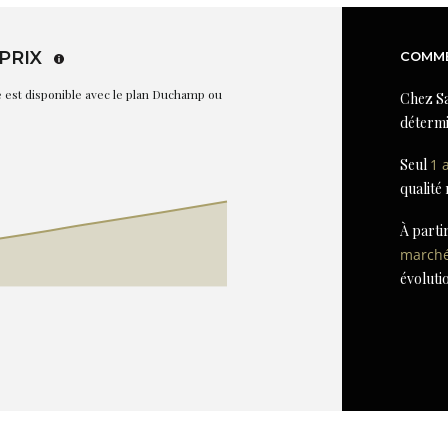
PRIX
COMME
re est disponible avec le plan Duchamp ou
Chez Sa
détermi
Seul
1 
qualité
À parti
march
évoluti