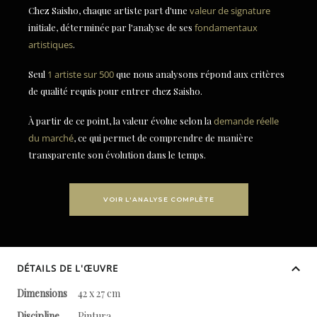
Chez Saisho, chaque artiste part d'une
valeur de signature
initiale, déterminée par l'analyse de ses
fondamentaux
artistiques
.
Seul
1 artiste sur 500
que nous analysons répond aux critères
de qualité requis pour entrer chez Saisho.
À partir de ce point, la valeur évolue selon la
demande réelle
du marché
, ce qui permet de comprendre de manière
transparente son évolution dans le temps.
VOIR L'ANALYSE COMPLÈTE
DÉTAILS DE L'ŒUVRE
Dimensions
42 x 27 cm
Discipline
Pintura