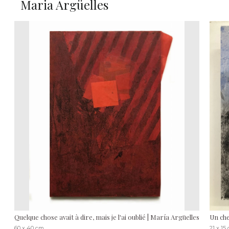
Maria Argüelles
Quelque chose avait à dire, mais je l'ai oublié | María Argüelles
Un che
60 x 40 cm
21 x 15