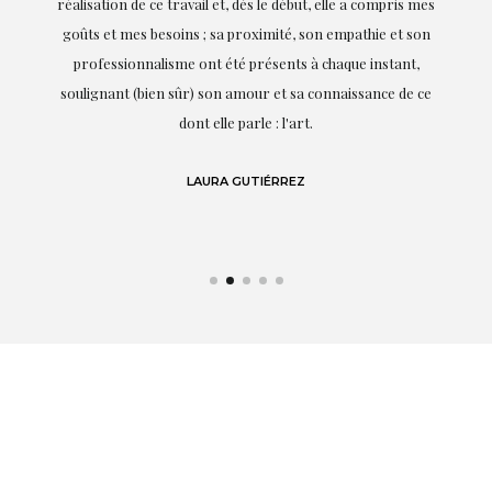
on
réalisation de ce travail et, dès le début, elle a compris mes
it.
goûts et mes besoins ; sa proximité, son empathie et son
s
professionnalisme ont été présents à chaque instant,
te
soulignant (bien sûr) son amour et sa connaissance de ce
,
dont elle parle : l'art.
de
LAURA GUTIÉRREZ