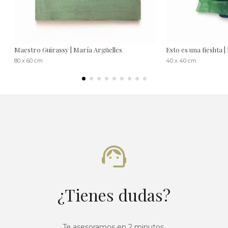
Maestro Guirassy | María Argüelles
Esto es una fieshta 
80 x 60 cm
40 x 40 cm
¿Tienes dudas?
Te asesoramos en 2 minutos.