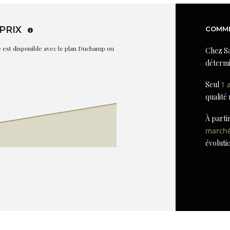
PRIX
COMME
re est disponible avec le plan Duchamp ou
Chez Sa
détermi
Seul
1 
qualité
À parti
march
évoluti