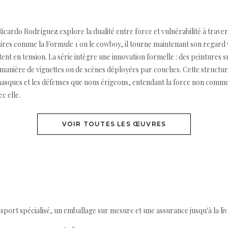
Ricardo Rodríguez explore la dualité entre force et vulnérabilité à traver
naires comme la Formule 1 ou le cowboy, il tourne maintenant son regard v
stent en tension. La série intègre une innovation formelle : des peintures
 manière de vignettes ou de scènes déployées par couches. Cette structur
masques et les défenses que nous érigeons, entendant la force non comm
c elle.
VOIR TOUTES LES ŒUVRES
ort spécialisé, un emballage sur mesure et une assurance jusqu'à la livr