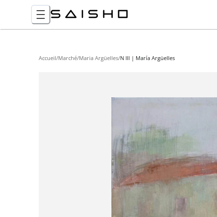
Accueil
/
Marché
/
Maria Argüelles
/
N III | María Argüelles