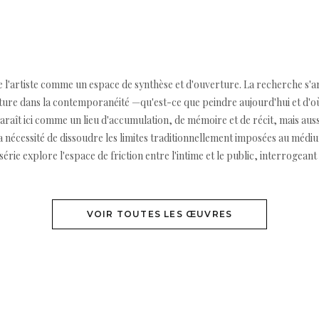
e l'artiste comme un espace de synthèse et d'ouverture. La recherche s'ar
 peinture dans la contemporanéité —qu'est-ce que peindre aujourd'hui et d
aît ici comme un lieu d'accumulation, de mémoire et de récit, mais aus
r la nécessité de dissoudre les limites traditionnellement imposées au mé
série explore l'espace de friction entre l'intime et le public, interrogean
VOIR TOUTES LES ŒUVRES