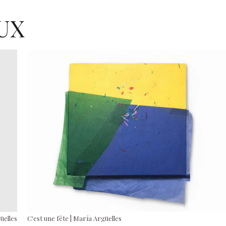
UX
güelles
C'est une fête | María Argüelles