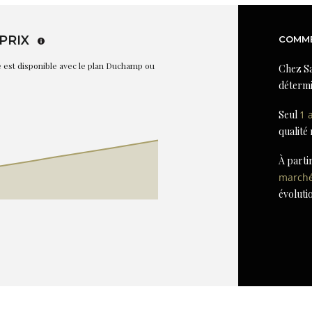
PRIX
COMME
re est disponible avec le plan Duchamp ou
Chez Sa
détermi
Seul
1 
qualité
À parti
march
évoluti