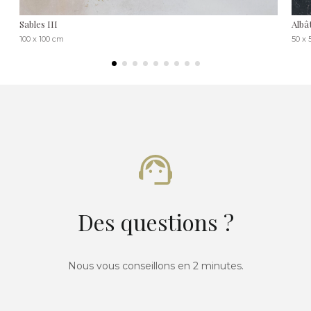
Sables III
Albâ
100 x 100 cm
50 x 
Des questions ?
Nous vous conseillons en 2 minutes.