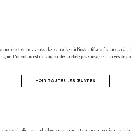
mme des totems vivants, des symboles où l'instinctif se mêle au sacré. C
l'origine. L'intention est d'invoquer des archétypes sauvages chargés de pou
VOIR TOUTES LES ŒUVRES
ort spécialisé, un emballage sur mesure et une assurance jusqu'à la livr