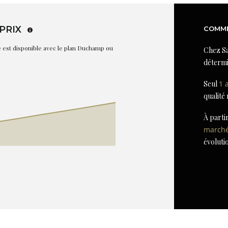
PRIX
COMME
re est disponible avec le plan Duchamp ou
Chez Sa
détermi
Seul
1 
qualité
À parti
march
évoluti