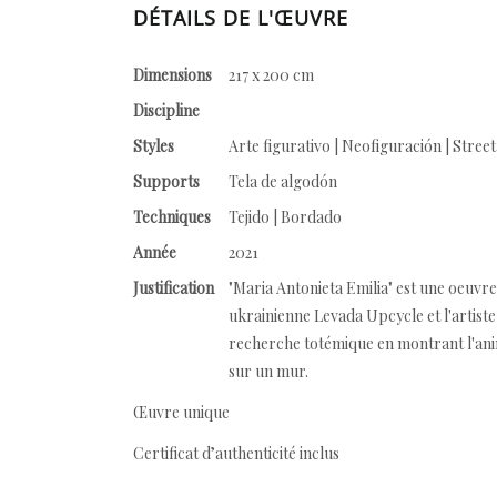
DÉTAILS DE L'ŒUVRE
Dimensions
217 x 200 cm
Discipline
Styles
Arte figurativo | Neofiguración | Street
Supports
Tela de algodón
Techniques
Tejido | Bordado
Année
2021
Justification
"Maria Antonieta Emilia" est une oeuvre 
ukrainienne Levada Upcycle et l'artiste
recherche totémique en montrant l'ani
sur un mur.
Œuvre unique
Certificat d’authenticité inclus