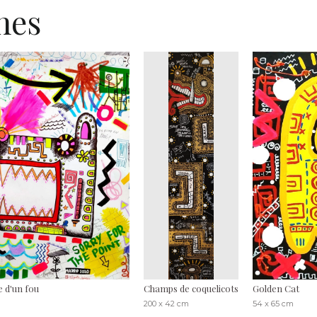
hes
 d'un fou
Champs de coquelicots
Golden Cat
200 x 42 cm
54 x 65 cm