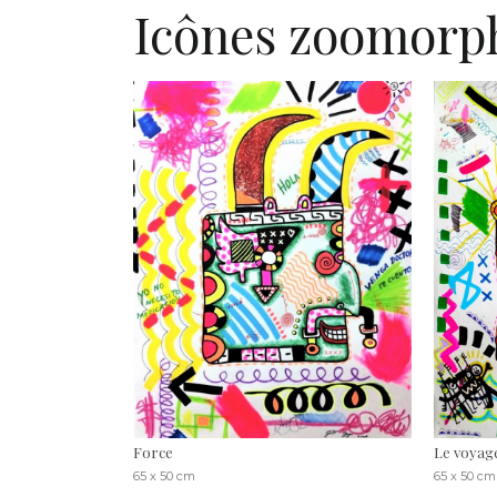
Icônes zoomorp
Force
Le voyage
65 x 50 cm
65 x 50 cm