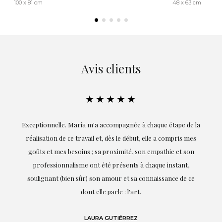
100 x 81 cm
48 x 63 cm
Avis clients
★★★★★
ie
Exceptionnelle. Maria m'a accompagnée à chaque étape de la
on
réalisation de ce travail et, dès le début, elle a compris mes
it.
goûts et mes besoins ; sa proximité, son empathie et son
s
professionnalisme ont été présents à chaque instant,
te
soulignant (bien sûr) son amour et sa connaissance de ce
,
dont elle parle : l'art.
de
LAURA GUTIÉRREZ