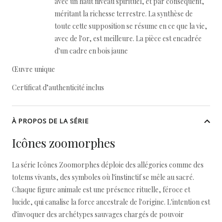
avec un haut niveau spirituel, et par conséquent,
méritant la richesse terrestre. La synthèse de
toute cette supposition se résume en ce que la vie,
avec de l'or, est meilleure. La pièce est encadrée
d'un cadre en bois jaune
Œuvre unique
Certificat d’authenticité inclus
À PROPOS DE LA SÉRIE
Icônes zoomorphes
La série Icônes Zoomorphes déploie des allégories comme des
totems vivants, des symboles où l'instinctif se mêle au sacré.
Chaque figure animale est une présence rituelle, féroce et
lucide, qui canalise la force ancestrale de l'origine. L'intention est
d'invoquer des archétypes sauvages chargés de pouvoir