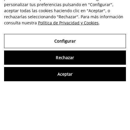
personalizar tus preferencias pulsando en "Configurar",
aceptar todas las cookies haciendo clic en "Aceptar", o
rechazarlas seleccionando "Rechazar". Para más información
consulta nuestra
Política de Privacidad y Cookies
.
Configurar
Rechazar
Consu
Aceptar
FR
Avis vérifiés
5,0/5