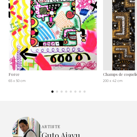
Force
Champs de coqueli
65 x 50 cm
200 x 42 cm
ARTISTE
Guto Ajayu