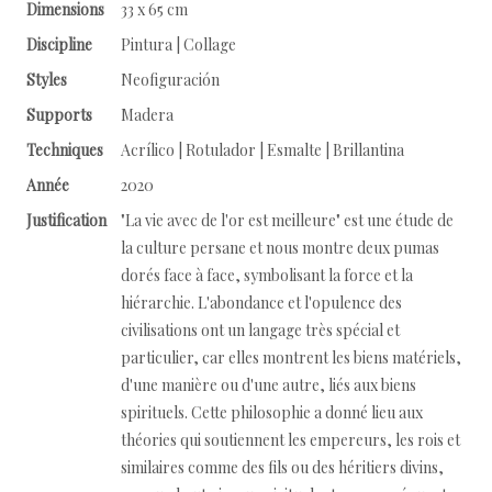
Dimensions
33 x 65 cm
Discipline
Pintura | Collage
Styles
Neofiguración
Supports
Madera
Techniques
Acrílico | Rotulador | Esmalte | Brillantina
Année
2020
Justification
"La vie avec de l'or est meilleure" est une étude de
la culture persane et nous montre deux pumas
dorés face à face, symbolisant la force et la
hiérarchie. L'abondance et l'opulence des
civilisations ont un langage très spécial et
particulier, car elles montrent les biens matériels,
d'une manière ou d'une autre, liés aux biens
spirituels. Cette philosophie a donné lieu aux
théories qui soutiennent les empereurs, les rois et
similaires comme des fils ou des héritiers divins,