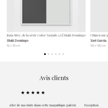
Sans titre, de la série Color Vaciado 2.5 | Iñaki Domingo
Citizen sur 
Iñaki Domingo
Xavi Garcia
52 x 35 cm
100 x 100 cm
Avis clients
★★★★★
ie
Exceptionnelle. Maria m'a accompagnée à chaque étape de la