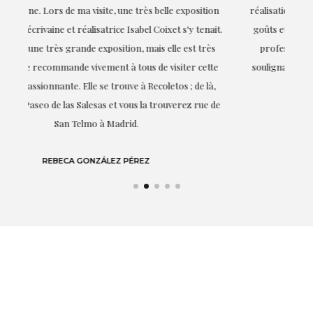
on
réalisation de ce travail et, dès le début, elle a compris mes
it.
goûts et mes besoins ; sa proximité, son empathie et son
s
professionnalisme ont été présents à chaque instant,
te
soulignant (bien sûr) son amour et sa connaissance de ce
,
dont elle parle : l'art.
de
LAURA GUTIÉRREZ