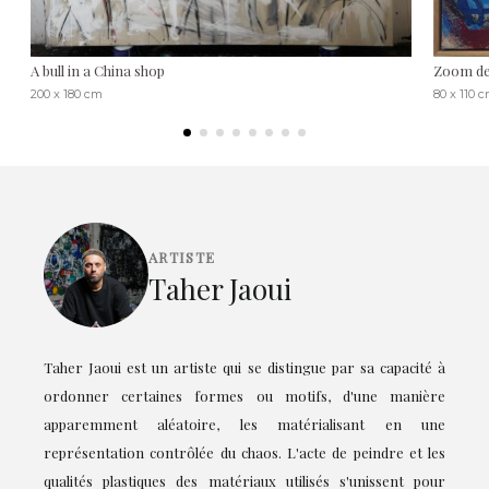
A bull in a China shop
Zoom de
200 x 180 cm
80 x 110 
ARTISTE
Taher Jaoui
Taher Jaoui est un artiste qui se distingue par sa capacité à
ordonner certaines formes ou motifs, d'une manière
apparemment aléatoire, les matérialisant en une
représentation contrôlée du chaos. L'acte de peindre et les
qualités plastiques des matériaux utilisés s'unissent pour