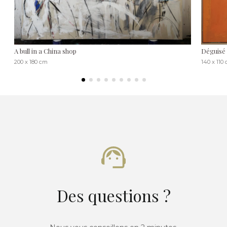
A bull in a China shop
Déguisé
200 x 180 cm
140 x 110
Des questions ?