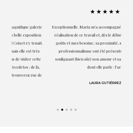
★★★★★
ie
Exceptionnelle. Maria m'a accompagnée à chaque étape de la
on
réalisation de ce travail et, dès le début, elle a compris mes
it.
goûts et mes besoins ; sa proximité, son empathie et son
s
professionnalisme ont été présents à chaque instant,
te
soulignant (bien sûr) son amour et sa connaissance de ce
,
dont elle parle : l'art.
de
LAURA GUTIÉRREZ