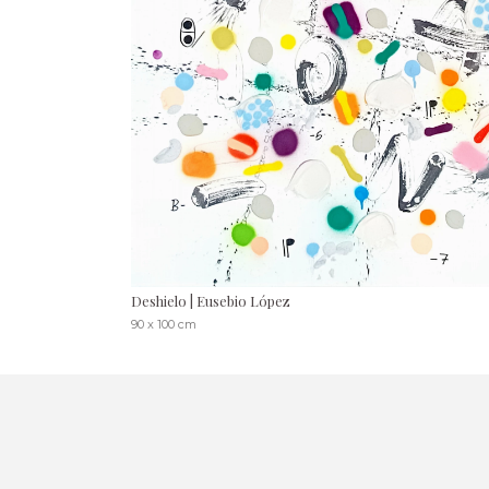
Deshielo | Eusebio López
90 x 100 cm