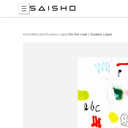
Inicio
/
Mercado
/
Eusebio Lopez
/
On the road | Eusebio López