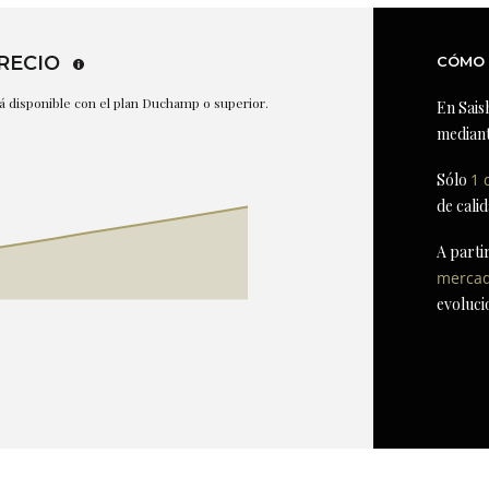
RECIO
CÓMO 
stá disponible con el plan Duchamp o superior.
En Sais
mediant
Sólo
1 
de cali
A parti
merca
evoluci