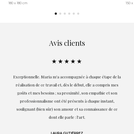
180 x 180 cm
150 x
Avis clients
★★★★★
ie
Exceptionnelle. Maria m'a accompagnée à chaque étape de la
on
réalisation de ce travail et, dès le début, elle a compris mes
it.
goûts et mes besoins ; sa proximité, son empathie et son
s
professionnalisme ont été présents à chaque instant,
te
soulignant (bien sûr) son amour et sa connaissance de ce
,
dont elle parle : l'art.
de
LAURA GUTIÉRREZ