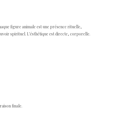
haque figure animale est une présence rituelle,
voir spirituel. L'ésthétique est directe, corporelle.
aison finale.