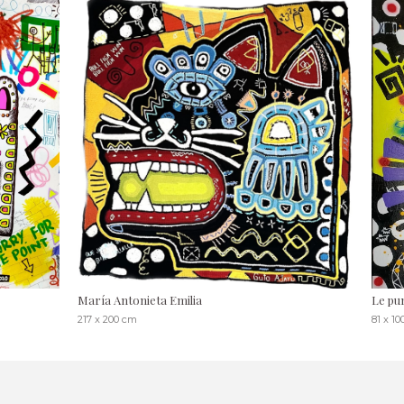
María Antonieta Emilia
Le pu
217 x 200 cm
81 x 1