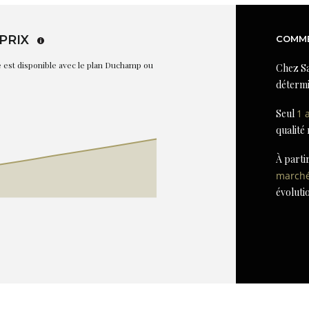
PRIX
COMME
re est disponible avec le plan Duchamp ou
Chez Sa
détermi
Seul
1 
qualité
À parti
march
évoluti