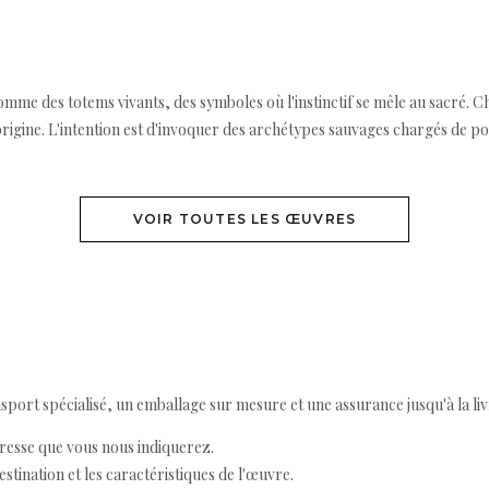
mme des totems vivants, des symboles où l'instinctif se mêle au sacré. C
l'origine. L'intention est d'invoquer des archétypes sauvages chargés de pou
VOIR TOUTES LES ŒUVRES
ort spécialisé, un emballage sur mesure et une assurance jusqu'à la livr
resse que vous nous indiquerez.
destination et les caractéristiques de l'œuvre.