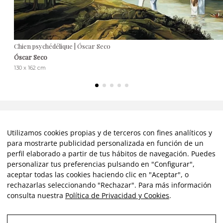
Chien psychédélique | Óscar Seco
Óscar Seco
130 x 162 cm
Avis clients
Utilizamos cookies propias y de terceros con fines analíticos y
para mostrarte publicidad personalizada en función de un
perfil elaborado a partir de tus hábitos de navegación. Puedes
★★★★★
personalizar tus preferencias pulsando en "Configurar",
aceptar todas las cookies haciendo clic en "Aceptar", o
rechazarlas seleccionando "Rechazar". Para más información
Un service excellent et complet du début à la fin. Un accès à
consulta nuestra
Política de Privacidad y Cookies
.
l'art fiable, méticuleux et incroyablement convivial. Étant
novice dans ce domaine, je me suis sentie très bien informée