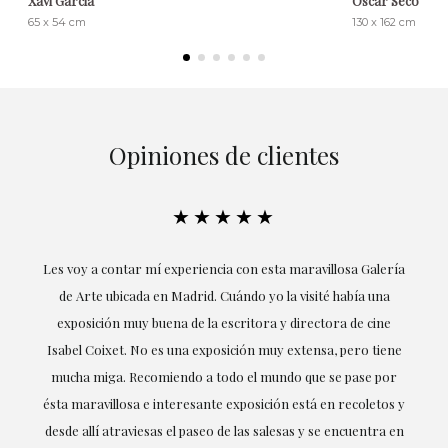
Xavi Garcia
Óscar Seco
65 x 54 cm
130 x 162 cm
Opiniones de clientes
★★★★★
su
Les voy a contar mí experiencia con esta maravillosa Galería
E
mi
de Arte ubicada en Madrid. Cuándo yo la visité había una
exposición muy buena de la escritora y directora de cine
Isabel Coixet. No es una exposición muy extensa, pero tiene
mucha miga. Recomiendo a todo el mundo que se pase por
d
ésta maravillosa e interesante exposición está en recoletos y
desde allí atraviesas el paseo de las salesas y se encuentra en