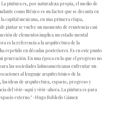
a. La pintura es, por naturaleza propia, el medio de
andante como México es un factor que se decanta en
 la capital mexicana, en una primera etapa,
 de pintar se vuelve un momento de resistencia casi
educción de elementos implica un estado mental
a es la referencia a la arquitectura de la
ha repetido en décadas posteriores. Es en este punto
mi generación. En una época en la que el progreso no
para las sociedades latinoamericanas enfrentar un
vocaciones al lenguaje arquitectónico de la
 las ideas de arquitectura, espacio, progreso y
ia del vivir-aquí y vivir-ahora. La pintura es para
l espacio externo." -Hugo Robledo Gámez