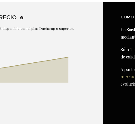
RECIO
CÓMO 
stá disponible con el plan Duchamp o superior.
En Sais
mediant
Sólo
1 
de cali
A parti
merca
evoluci