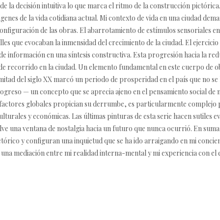
de la decisión intuitiva lo que marca el ritmo de la construcción pictóric
enes de la vida cotidiana actual. Mi contexto de vida en una ciudad dem
configuración de las obras. El abarrotamiento de estímulos sensoriales en
les que evocaban la inmensidad del crecimiento de la ciudad. El ejercicio
 de información en una síntesis constructiva. Esta progresión hacia la r
de recorrido en la ciudad. Un elemento fundamental en este cuerpo de obr
itad del siglo XX marcó un periodo de prosperidad en el país que no se 
rogreso — un concepto que se aprecia ajeno en el pensamiento social de 
s factores globales propician su derrumbe, es particularmente complejo 
ulturales y económicas. Las últimas pinturas de esta serie hacen sutiles e
elve una ventana de nostalgia hacia un futuro que nunca ocurrió. En suma,
ctórico y configuran una inquietud que se ha ido arraigando en mi concienc
una mediación entre mi realidad interna-mental y mi experiencia con e