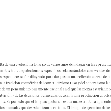
a de una evolución a lo largo de varios años de indagar en la representa
ciertos hitos arquitectónicos específicos relacionándolos con eventos de
 específicos se fue diluyendo para dar paso a una reflexión acerca de la
n la tradición geométrica del constructivismo ruso y del concretismo lat
e de un pensamiento puramente racional en el que las piezas estarían pre
ntuición y de las decisiones permeadas de azar. En mi producción es rele
mos. Es por esto que el lenguaje pictórico evoca una estructura aparente
tos manuales que desestabilizan la retícula. El tiempo de ejecución de la