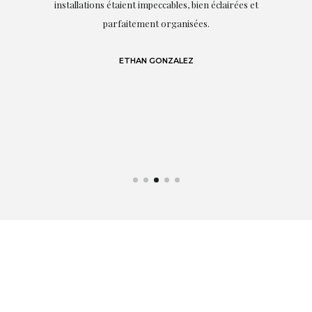
s
installations étaient impeccables, bien éclairées et
parfaitement organisées.
n
e
e
ETHAN GONZALEZ