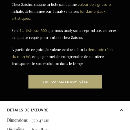
Chez Saisho, chaque artiste part d'une
valeur de signature
initiale, déterminée par l'analyse de ses
fondamentaux
artistiques
.
Seul
1 artiste sur 500
que nous analysons répond aux critères
de qualité requis pour entrer chez Saisho.
À partir de ce point, la valeur évolue selon la
demande réelle
du marché
, ce qui permet de comprendre de manière
transparente son évolution dans le temps.
VOIR L'ANALYSE COMPLÈTE
DÉTAILS DE L'ŒUVRE
Dimensions
37 x 47 cm
Discipline
Escultura