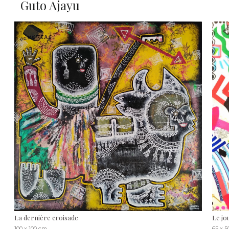
Guto Ajayu
La dernière croisade
Le jo
100 x 100 cm
65 x 