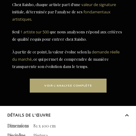
Chez Saisho, chaque artiste part d'une
valeur de signature
initiale, déterminée par l'analyse de ses
fondamentaux
artistiques
.
Seul
1 artiste sur 500
que nous analysons répond aux critères
de qualité requis pour entrer chez Saisho.
À partir de ce point, la valeur évolue selon la
demande réelle
du marché
, ce qui permet de comprendre de manière
transparente son évolution dans le temps.
VOIR L'ANALYSE COMPLÈTE
DÉTAILS DE L'ŒUVRE
Dimensions
81 x 100 cm
Discipline
Pintura