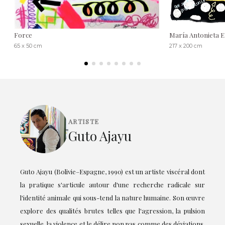
Force
María Antonieta E
65 x 50 cm
217 x 200 cm
ARTISTE
Guto Ajayu
Guto Ajayu (Bolivie–Espagne, 1990) est un artiste viscéral dont
la pratique s'articule autour d'une recherche radicale sur
l'identité animale qui sous-tend la nature humaine. Son œuvre
explore des qualités brutes telles que l'agression, la pulsion
sexuelle, la violence et le délire non pas comme des déviations,