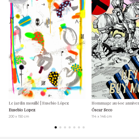
Le jardin mouillé | Eusebio López
Hommage au 60e annivers
Eusebio Lopez
Óscar Seco
200 x 150 cm
114 x 146 cm