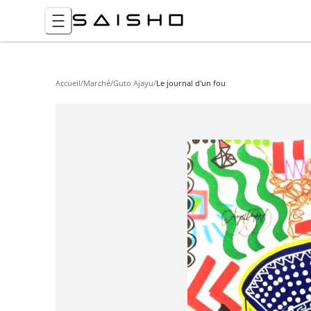
Accueil
/
Marché
/
Guto Ajayu
/
Le journal d'un fou