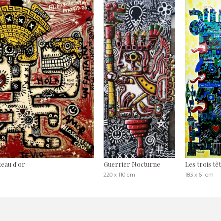
teau d'or
Guerrier Nocturne
Les trois tê
220 x 110 cm
183 x 61 cm