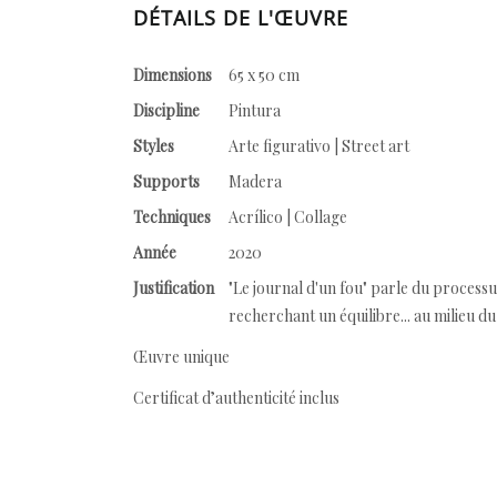
DÉTAILS DE L'ŒUVRE
Dimensions
65 x 50 cm
Discipline
Pintura
Styles
Arte figurativo | Street art
Supports
Madera
Techniques
Acrílico | Collage
Année
2020
Justification
"Le journal d'un fou" parle du processus
recherchant un équilibre... au milieu d
Œuvre unique
Certificat d’authenticité inclus