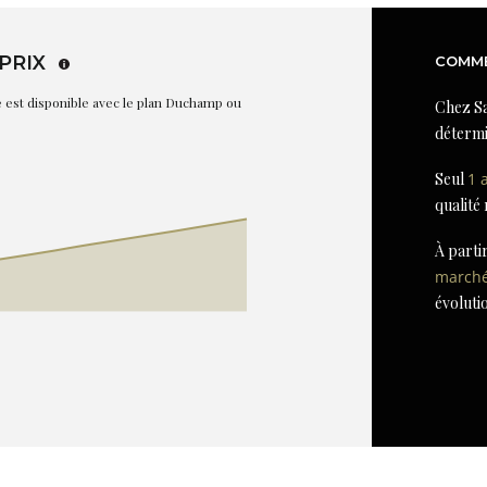
PRIX
COMME
re est disponible avec le plan Duchamp ou
Chez Sa
détermi
Seul
1 
qualité
À parti
march
évoluti