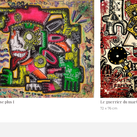
se plus I
Le guerrier du mar
72 x 76 cm