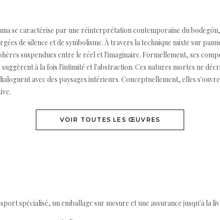
na se caractérise par une réinterprétation contemporaine du bodegón, 
gées de silence et de symbolisme. À travers la technique mixte sur pannea
phères suspendues entre le réel et l'imaginaire. Formellement, ses compo
uggèrent à la fois l'intimité et l'abstraction. Ces natures mortes ne décr
 dialoguent avec des paysages intérieurs. Conceptuellement, elles s'ouv
ive.
VOIR TOUTES LES ŒUVRES
ort spécialisé, un emballage sur mesure et une assurance jusqu'à la livr