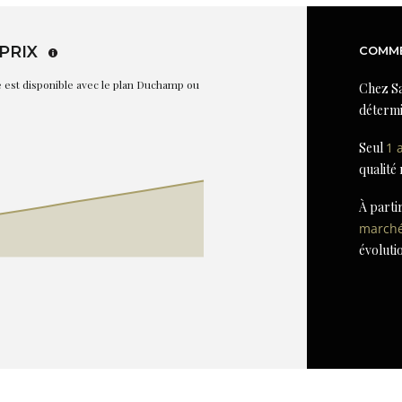
PRIX
COMME
re est disponible avec le plan Duchamp ou
Chez Sa
détermi
Seul
1 
qualité
À parti
march
évoluti