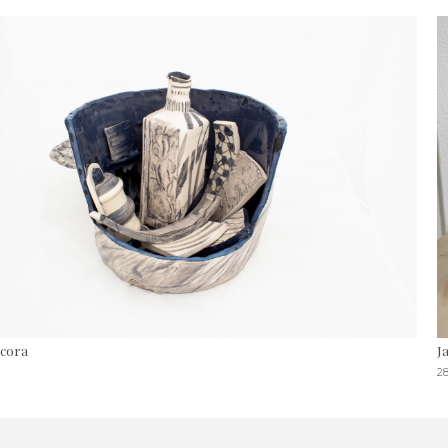
lcora
J
2