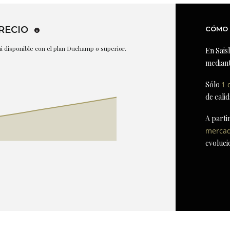
RECIO
CÓMO 
stá disponible con el plan Duchamp o superior.
En Sais
mediant
Sólo
1 
de cali
A parti
merca
evoluci