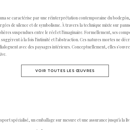
na se caractérise par une réinterprétation contemporaine du bodegón, 
gées de silence et de symbolisme. À travers la technique mixte sur pannea
phères suspendues entre le réel et l'imaginaire. Formellement, ses compo
uggèrent à la fois l'intimité et l'abstraction. Ces natures mortes ne décr
 dialoguent avec des paysages intérieurs. Conceptuellement, elles s'ouv
ive.
VOIR TOUTES LES ŒUVRES
ort spécialisé, un emballage sur mesure et une assurance jusqu'à la livr