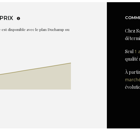
PRIX
COMME
re est disponible avec le plan Duchamp ou
Chez Sa
détermi
Seul
1 
qualité
À parti
march
évoluti