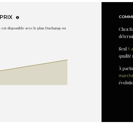
PRIX
COMME
re est disponible avec le plan Duchamp ou
Chez Sa
détermi
Seul
1 
qualité
À parti
march
évoluti