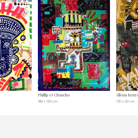
Phillip et Chancho
Allons heur
180 x 150 cm
130 x 50 cm