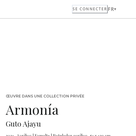
FR
SE CONNECTER
ŒUVRE DANS UNE COLLECTION PRIVÉE
Armonía
Guto Ajayu
2021 · Acrílico | Esmalte | Rotulador acrílico · 51 x 129 cm