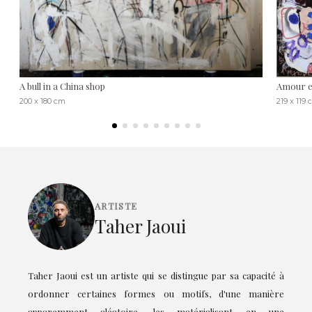
A bull in a China shop
Amour e
200 x 180 cm
219 x 119
ARTISTE
Taher Jaoui
Taher Jaoui est un artiste qui se distingue par sa capacité à
ordonner certaines formes ou motifs, d'une manière
apparemment aléatoire, les matérialisant en une