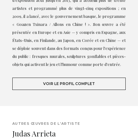
d'exposition actif jusqu'en 2013, qui a accueilli plus de trente
artistes et programmé plus de vingt-cinq expositions ; en
2009, il a lancé, avec le gouvernement basque, le programme
« Goazen Txinara / Allons en Chine ! ». Son œuvre a été
présentée en Europe et en Asie — y compris en Espagne, aux
États-Unis, en Finlande, au Japon, en Corée et en Chine — et
se déploie souvent dans des formats conçus pour l'expérience
du public : fresques murales, sculptures gonflables et pièces-
objets qui activent le jeu et l'humour comme porte d'entrée.
VOIR LE PROFIL COMPLET
AUTRES ŒUVRES DE L'ARTISTE
Judas Arrieta