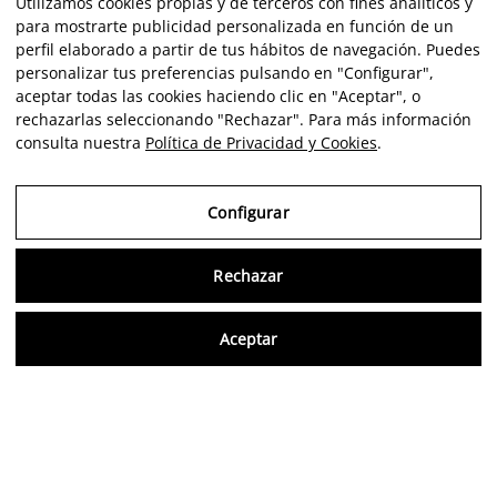
Utilizamos cookies propias y de terceros con fines analíticos y
para mostrarte publicidad personalizada en función de un
perfil elaborado a partir de tus hábitos de navegación. Puedes
personalizar tus preferencias pulsando en "Configurar",
aceptar todas las cookies haciendo clic en "Aceptar", o
rechazarlas seleccionando "Rechazar". Para más información
consulta nuestra
Política de Privacidad y Cookies
.
Configurar
Rechazar
Consu
Aceptar
FR