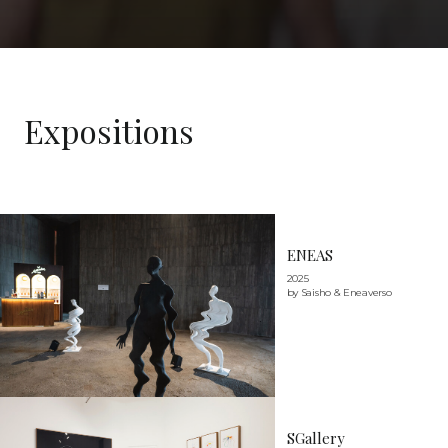
Expositions
ENEAS
2025
by Saisho & Eneaverso
SGallery