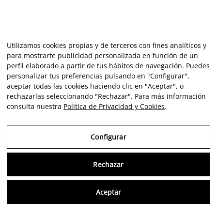
Utilizamos cookies propias y de terceros con fines analíticos y
para mostrarte publicidad personalizada en función de un
perfil elaborado a partir de tus hábitos de navegación. Puedes
personalizar tus preferencias pulsando en "Configurar",
aceptar todas las cookies haciendo clic en "Aceptar", o
rechazarlas seleccionando "Rechazar". Para más información
consulta nuestra
Política de Privacidad y Cookies
.
Configurar
Consu
Rechazar
Aceptar
Artiste
Portfolio
Carrière
Intelligence
Economics
Critique