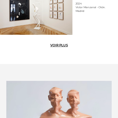
2024
Victor Manzanal - Otón.
Madrid
VOIR PLUS