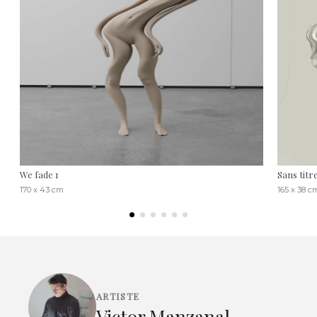
We fade 1
Sans titre
170 x 43 cm
165 x 38 c
ARTISTE
Victor Manzanal