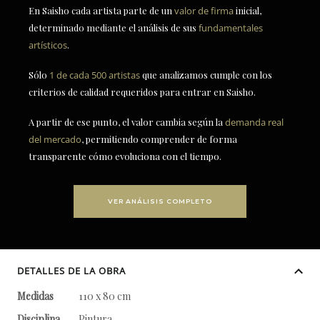
En Saisho cada artista parte de un
valor de firma
inicial,
determinado mediante el análisis de sus
fundamentales
artísticos
.
Sólo
1 de cada 500 artistas
que analizamos cumple con los
criterios de calidad requeridos para entrar en Saisho.
A partir de ese punto, el valor cambia según la
demanda real
del mercado
, permitiendo comprender de forma
transparente cómo evoluciona con el tiempo.
VER ANÁLISIS COMPLETO
DETALLES DE LA OBRA
Medidas
110 x 80 cm
Disciplina
Pintura