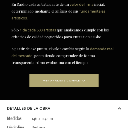
En Saisho cada artista parte de un
valor de firma
inicial,
determinado mediante el análisis de sus
fundamentales
artísticos
.
Sólo
1 de cada 500 artistas
que analizamos cumple con los
criterios de calidad requeridos para entrar en Saisho.
A partir de ese punto, el valor cambia según la
demanda real
del mercado
, permitiendo comprender de forma
transparente cómo evoluciona con el tiempo.
VER ANÁLISIS COMPLETO
DETALLES DE LA OBRA
Medidas
146 x 114 cm
Disciplina
Pintura