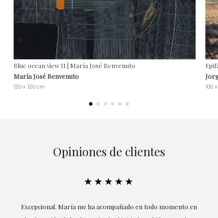
Blue ocean view II | María José Benvenuto
Epif
María José Benvenuto
Jorg
120 x 120 cm
100 
Opiniones de clientes
★★★★★
ría
Excepcional. María me ha acompañado en todo momento en