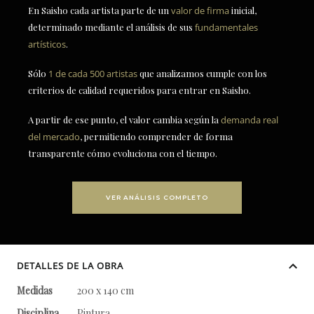
En Saisho cada artista parte de un
valor de firma
inicial,
determinado mediante el análisis de sus
fundamentales
artísticos
.
Sólo
1 de cada 500 artistas
que analizamos cumple con los
criterios de calidad requeridos para entrar en Saisho.
A partir de ese punto, el valor cambia según la
demanda real
del mercado
, permitiendo comprender de forma
transparente cómo evoluciona con el tiempo.
VER ANÁLISIS COMPLETO
DETALLES DE LA OBRA
Medidas
200 x 140 cm
Disciplina
Pintura