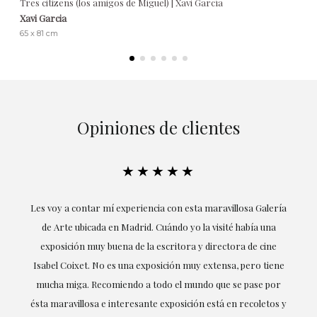
Tres citizens (los amigos de Miguel) | Xavi García
Xavi Garcia
65 x 81 cm
Opiniones de clientes
★★★★★
ría
Excepcional. María me ha acompañado en todo momento en
la obtención de la obra y desde el inicio ha sabido entender
mis gustos y necesidades, la cercanía, la empatía y la
ne
profesionalidad han estado presentes en cada momento,
r
destacando (por supuesto) el amor y conocimiento sobre lo
s y
que habla: el arte.