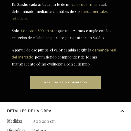
En Saisho cada artista parte de un
valor de firma
inicial,
determinado mediante el análisis de sus
fundamentales
artísticos
.
Sólo
1 de cada 500 artistas
que analizamos cumple con los
criterios de calidad requeridos para entrar en Saisho.
A partir de ese punto, el valor cambia según la
demanda real
del mercado
, permitiendo comprender de forma
transparente cómo evoluciona con el tiempo.
VER ANÁLISIS COMPLETO
DETALLES DE LA OBRA
Medidas
150 x 200 cm
Disciplina
Pintura