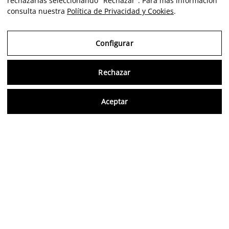
rechazarlas seleccionando "Rechazar". Para más información
consulta nuestra
Política de Privacidad y Cookies
.
Configurar
Rechazar
Consu
Aceptar
ES
Opiniones verificadas
5,0/5
Síguenos en redes