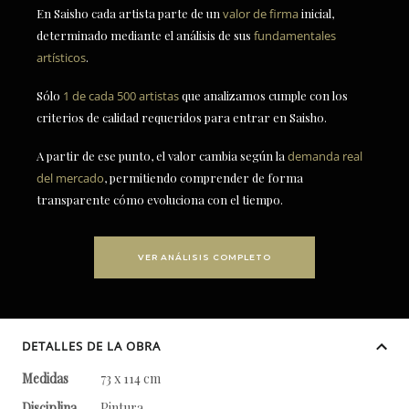
En Saisho cada artista parte de un
valor de firma
inicial,
determinado mediante el análisis de sus
fundamentales
artísticos
.
Sólo
1 de cada 500 artistas
que analizamos cumple con los
criterios de calidad requeridos para entrar en Saisho.
A partir de ese punto, el valor cambia según la
demanda real
del mercado
, permitiendo comprender de forma
transparente cómo evoluciona con el tiempo.
VER ANÁLISIS COMPLETO
DETALLES DE LA OBRA
Medidas
73 x 114 cm
Disciplina
Pintura