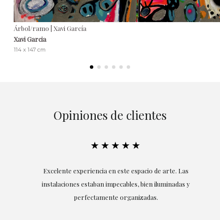
Árbol/ramo | Xavi García
Xavi Garcia
114 x 147 cm
Opiniones de clientes
★★★★★
en
Excelente experiencia en este espacio de arte. Las
r
instalaciones estaban impecables, bien iluminadas y
perfectamente organizadas.
S
,