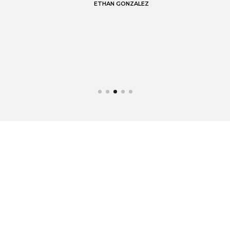
lo
en
ETHAN GONZALEZ
un