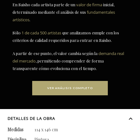
En Saisho cada artista parte de un
valor de firma
inicial,
determinado mediante el análisis de sus
fundamentales
artísticos
.
Sólo
1 de cada 500 artistas
que analizamos cumple con los
criterios de calidad requeridos para entrar en Saisho.
A partir de ese punto, el valor cambia según la
demanda real
del mercado
, permitiendo comprender de forma
transparente cómo evoluciona con el tiempo.
VER ANÁLISIS COMPLETO
DETALLES DE LA OBRA
Medidas
114 x 146 cm
Disciplina
Pintura