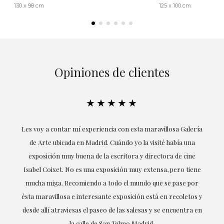
130 x 98 cm
125 x 100 cm
Opiniones de clientes
★★★★★
su
Les voy a contar mí experiencia con esta maravillosa Galería
E
mi
de Arte ubicada en Madrid. Cuándo yo la visité había una
exposición muy buena de la escritora y directora de cine
Isabel Coixet. No es una exposición muy extensa, pero tiene
mucha miga. Recomiendo a todo el mundo que se pase por
d
ésta maravillosa e interesante exposición está en recoletos y
desde allí atraviesas el paseo de las salesas y se encuentra en
la calle de San Telmo Madrid.