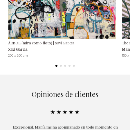
ÁRBOL (mira como floto) | Xavi García
The 
Xavi Garcia
Man
200 x 200 cm
150 x
Opiniones de clientes
★★★★★
ría
Excepcional. María me ha acompañado en todo momento en