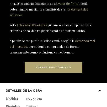
En Saisho cada artista parte de un
valor de firma
inicial,
determinado mediante el análisis de sus
fundamentales
artísticos
.
Sólo
1 de cada 500 artistas
que analizamos cumple con los
criterios de calidad requeridos para entrar en Saisho.
A partir de ese punto, el valor cambia según la
demanda real
del mercado
, permitiendo comprender de forma
transparente cómo evoluciona con el tiempo.
VER ANÁLISIS COMPLETO
DETALLES DE LA OBRA
Medidas
50 x 70 cm
Disciplina
Pintura