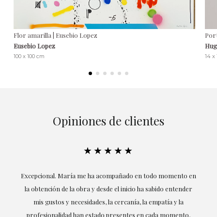
Flor amarilla | Eusebio Lopez
Port
Eusebio Lopez
Hug
100 x 100 cm
14 x
Opiniones de clientes
★★★★★
ría
Excepcional. María me ha acompañado en todo momento en
la obtención de la obra y desde el inicio ha sabido entender
mis gustos y necesidades, la cercanía, la empatía y la
ne
profesionalidad han estado presentes en cada momento,