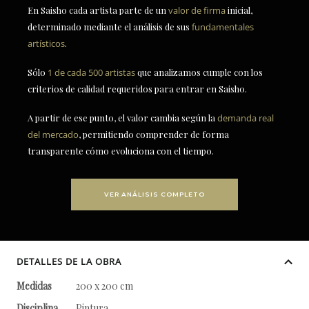
En Saisho cada artista parte de un
valor de firma
inicial,
determinado mediante el análisis de sus
fundamentales
artísticos
.
Sólo
1 de cada 500 artistas
que analizamos cumple con los
criterios de calidad requeridos para entrar en Saisho.
A partir de ese punto, el valor cambia según la
demanda real
del mercado
, permitiendo comprender de forma
transparente cómo evoluciona con el tiempo.
VER ANÁLISIS COMPLETO
DETALLES DE LA OBRA
Medidas
200 x 200 cm
Disciplina
Pintura