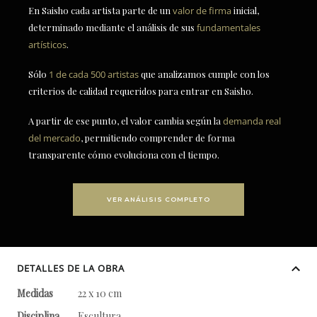
En Saisho cada artista parte de un
valor de firma
inicial,
determinado mediante el análisis de sus
fundamentales
artísticos
.
Sólo
1 de cada 500 artistas
que analizamos cumple con los
criterios de calidad requeridos para entrar en Saisho.
A partir de ese punto, el valor cambia según la
demanda real
del mercado
, permitiendo comprender de forma
transparente cómo evoluciona con el tiempo.
VER ANÁLISIS COMPLETO
DETALLES DE LA OBRA
Medidas
22 x 10 cm
Disciplina
Escultura