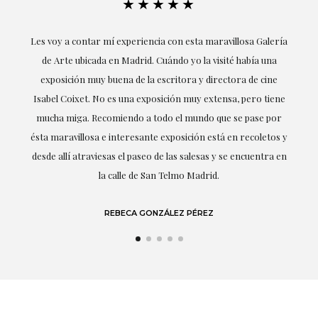
★★★★★
ría
Excepcional. María me ha acompañado en todo momento en
la obtención de la obra y desde el inicio ha sabido entender
mis gustos y necesidades, la cercanía, la empatía y la
ne
profesionalidad han estado presentes en cada momento,
r
destacando (por supuesto) el amor y conocimiento sobre lo
s y
que habla: el arte.
 en
LAURA GUTIÉRREZ