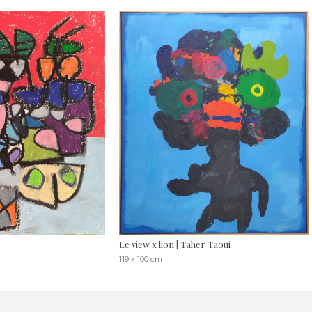
Le view x lion | Taher Taoui
119 x 100 cm