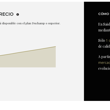
RECIO
CÓMO 
stá disponible con el plan Duchamp o superior.
En Sais
mediant
Sólo
1 
de cali
A parti
merca
evoluci