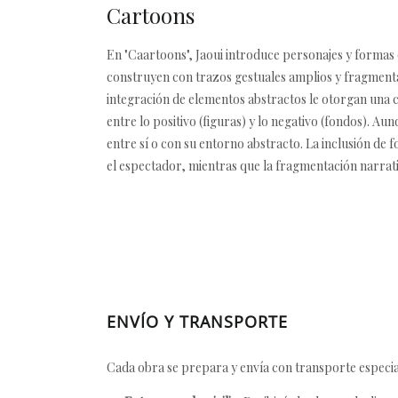
Cartoons
En "Caartoons", Jaoui introduce personajes y formas 
construyen con trazos gestuales amplios y fragmentad
integración de elementos abstractos le otorgan una cu
entre lo positivo (figuras) y lo negativo (fondos). Au
entre sí o con su entorno abstracto. La inclusión de
el espectador, mientras que la fragmentación narrativ
ENVÍO Y TRANSPORTE
Cada obra se prepara y envía con transporte especial