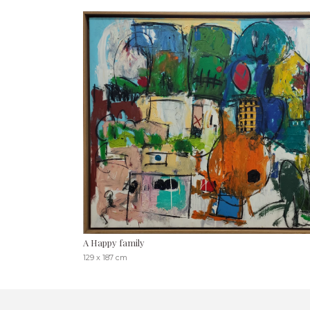
A Happy family
129 x 187 cm