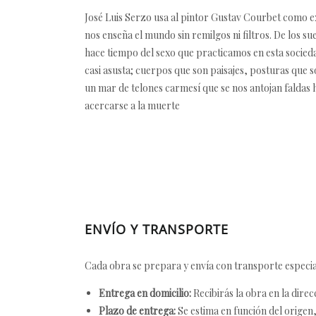
José Luis Serzo usa al pintor Gustav Courbet como ex
nos enseña el mundo sin remilgos ni filtros. De los s
hace tiempo del sexo que practicamos en esta socieda
casi asusta; cuerpos que son paisajes, posturas que s
un mar de telones carmesí que se nos antojan faldas h
acercarse a la muerte
ENVÍO Y TRANSPORTE
Cada obra se prepara y envía con transporte especial
Entrega en domicilio:
Recibirás la obra en la direc
Plazo de entrega:
Se estima en función del origen, 