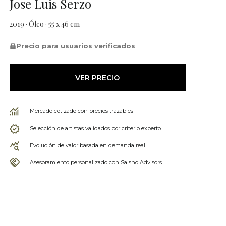
Jose Luis Serzo
2019 · Óleo · 55 x 46 cm
Precio para usuarios verificados
VER PRECIO
Mercado cotizado con precios trazables
Selección de artistas validados por criterio experto
Evolución de valor basada en demanda real
Asesoramiento personalizado con Saisho Advisors