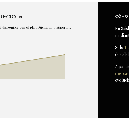
RECIO
CÓMO 
stá disponible con el plan Duchamp o superior.
En Sais
mediant
Sólo
1 
de cali
A parti
merca
evoluci