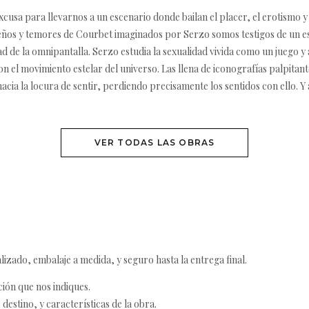
cusa para llevarnos a un escenario donde bailan el placer, el erotismo y 
ueños y temores de Courbet imaginados por Serzo somos testigos de un est
d de la omnipantalla. Serzo estudia la sexualidad vivida como un juego 
on el movimiento estelar del universo. Las llena de iconografías palpitant
acia la locura de sentir, perdiendo precisamente los sentidos con ello. Y 
VER TODAS LAS OBRAS
izado, embalaje a medida, y seguro hasta la entrega final.
ción que nos indiques.
destino, y características de la obra.