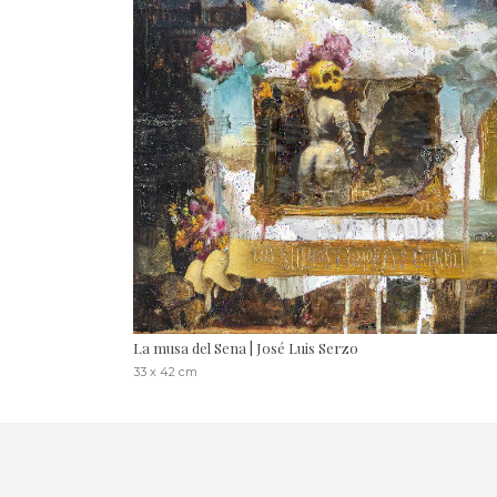
La musa del Sena | José Luis Serzo
33 x 42 cm