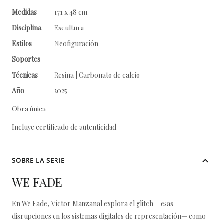
Medidas
171 x 48 cm
Disciplina
Escultura
Estilos
Neofiguración
Soportes
Técnicas
Resina | Carbonato de calcio
Año
2025
Obra única
Incluye certificado de autenticidad
SOBRE LA SERIE
WE FADE
En We Fade, Víctor Manzanal explora el glitch —esas
disrupciones en los sistemas digitales de representación— como